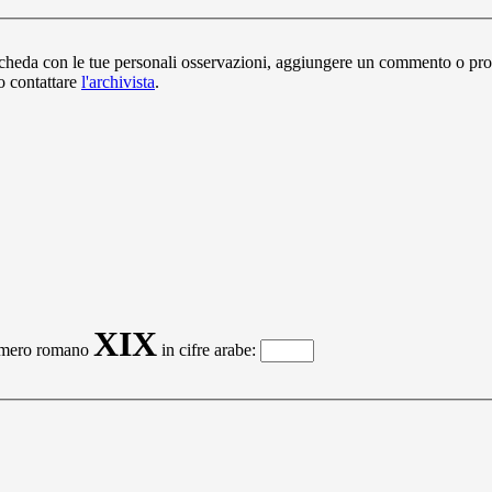
la scheda con le tue personali osservazioni, aggiungere un commento o pr
 o contattare
l'archivista
.
XIX
numero romano
in cifre arabe: