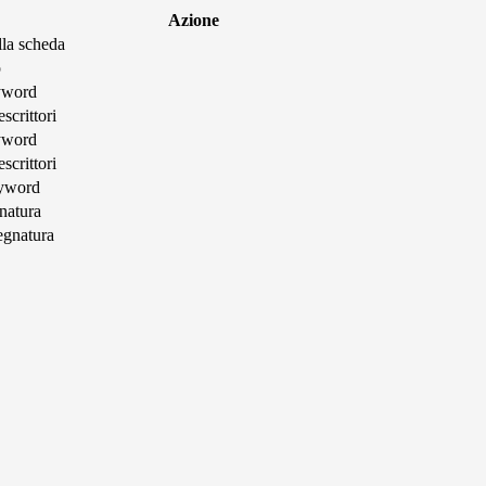
Azione
lla scheda
p
yword
scrittori
yword
scrittori
eyword
natura
egnatura