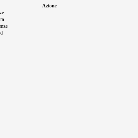
Azione
ze
ra
enze
rd