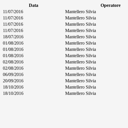
Data
Operatore
11/07/2016
Mantellero Silvia
11/07/2016
Mantellero Silvia
11/07/2016
Mantellero Silvia
11/07/2016
Mantellero Silvia
18/07/2016
Mantellero Silvia
01/08/2016
Mantellero Silvia
01/08/2016
Mantellero Silvia
01/08/2016
Mantellero Silvia
02/08/2016
Mantellero Silvia
02/08/2016
Mantellero Silvia
06/09/2016
Mantellero Silvia
20/09/2016
Mantellero Silvia
18/10/2016
Mantellero Silvia
18/10/2016
Mantellero Silvia