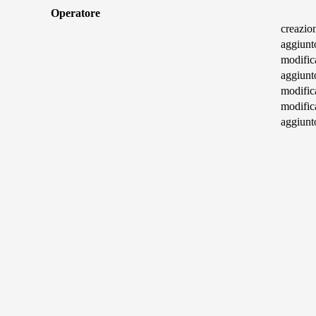
Operatore
creazio
aggiunt
modifica
aggiun
modifica
modifica
aggiunt