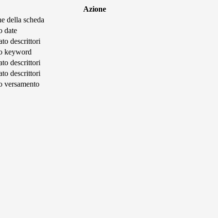
Azione
ne della scheda
o date
to descrittori
to keyword
to descrittori
to descrittori
o versamento