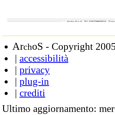
A
S
r
o
- Copyright 200
ch
|
accessibilità
|
privacy
|
plug-in
|
crediti
Ultimo aggiornamento: mer