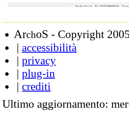
A
S
r
o
- Copyright 200
ch
|
accessibilità
|
privacy
|
plug-in
|
crediti
Ultimo aggiornamento: mer