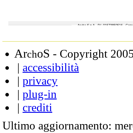
A
S
r
o
- Copyright 200
ch
|
accessibilità
|
privacy
|
plug-in
|
crediti
Ultimo aggiornamento: mer