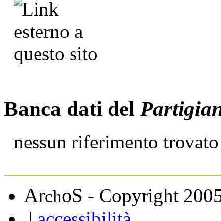
Banca dati del
Partigia
nessun riferimento trovato
A
S
r
o
- Copyright 200
ch
|
accessibilità