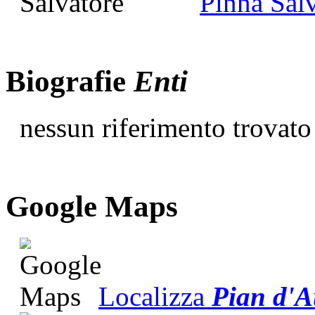
Pinna Sal
Biografie
Enti
nessun riferimento trovato
G
o
o
g
l
e
Maps
Localizza
Pian d'A