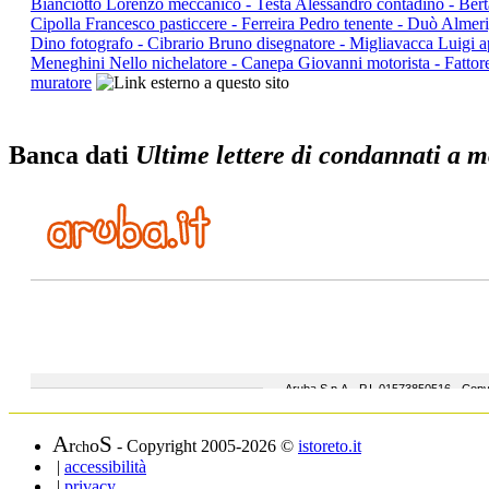
Bianciotto Lorenzo meccanico - Testa Alessandro contadino - Be
Cipolla Francesco pasticcere - Ferreira Pedro tenente - Duò Alme
Dino fotografo - Cibrario Bruno disegnatore - Migliavacca Luigi a
Meneghini Nello nichelatore - Canepa Giovanni motorista - Fattor
muratore
Banca dati
Ultime lettere di condannati a mo
A
S
r
o
- Copyright 2005-2026 ©
istoreto.it
ch
|
accessibilità
|
privacy