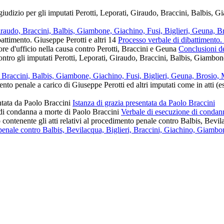
, Giraudo, Braccini, Balbis, Giambone, Giachino, Fusi, Biglieri, Geuna,
Processo verbale di dibattimento. 
Conclusioni de
do, Braccini, Balbis, Giambone, Giachino, Fusi, Biglieri, Geuna, Brosio
Istanza di grazia presentata da Paolo Braccini
Verbale di esecuzione di condan
o penale contro Balbis, Bevilacqua, Biglieri, Braccini, Giachino, Giamb