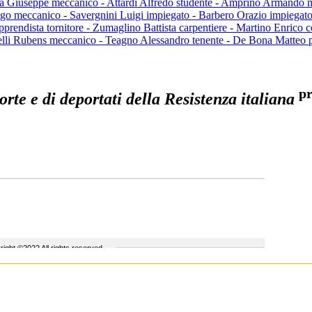
rta Giuseppe meccanico - Attardi Alfredo studente - Amprino Armando
rigo meccanico - Savergnini Luigi impiegato - Barbero Orazio impiegato
pprendista tornitore - Zumaglino Battista carpentiere - Martino Enrico
elli Rubens meccanico - Teagno Alessandro tenente - De Bona Matteo p
pr
rte e di deportati della Resistenza italiana