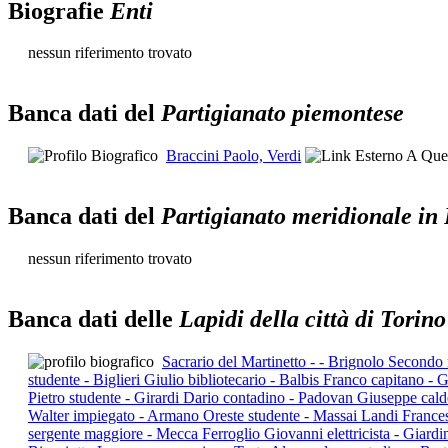
Biografie
Enti
nessun riferimento trovato
Banca dati del
Partigianato piemontese
Braccini Paolo, Verdi
Banca dati del
Partigianato meridionale in
nessun riferimento trovato
Banca dati delle
Lapidi della città di Torino
Sacrario del Martinetto - - Brignolo Second
studente - Biglieri Giulio bibliotecario - Balbis Franco capitano
Pietro studente - Girardi Dario contadino - Padovan Giuseppe cald
Walter impiegato - Armano Oreste studente - Massai Landi Frances
sergente maggiore - Mecca Ferroglio Giovanni elettricista - Giard