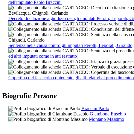
dell'imputato Paolo Braccini
Decreto di citazione a giudizio per gli imputati Perotti, Leporati
Sentenza nella causa contro gli imputati Perotti, Leporati, Girau
ed altri imputati come in atti (estratto)
Copertina del fascicolo contenente gli atti relativi al procediment
Biografie
Persone
Braccini Paolo
Giambone Eusebio
Montano Massimo