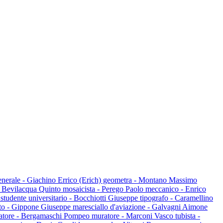
enerale - Giachino Errico (Erich) geometra - Montano Massimo
 - Bevilacqua Quinto mosaicista - Perego Paolo meccanico - Enrico
tudente universitario - Bocchiotti Giuseppe tipografo - Caramellino
ato - Gippone Giuseppe maresciallo d'aviazione - Galvagni Aimone
ciatore - Bergamaschi Pompeo muratore - Marconi Vasco tubista -