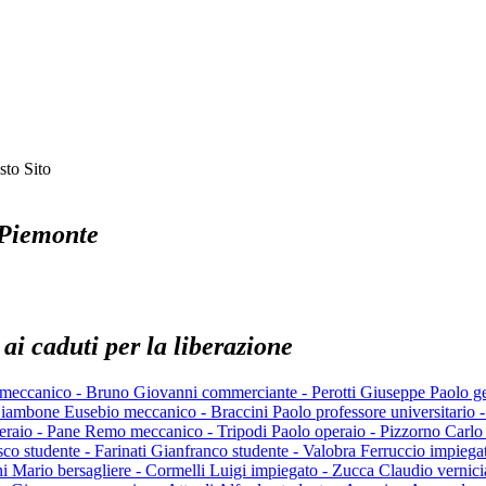
 Piemonte
 ai caduti per la liberazione
o meccanico - Bruno Giovanni commerciante - Perotti Giuseppe Paolo g
 - Giambone Eusebio meccanico - Braccini Paolo professore universitario
eraio - Pane Remo meccanico - Tripodi Paolo operaio - Pizzorno Carlo s
co studente - Farinati Gianfranco studente - Valobra Ferruccio impieg
ini Mario bersagliere - Cormelli Luigi impiegato - Zucca Claudio verni