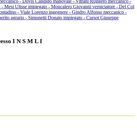
 meccanico - Dovis Candido manovale - Vitrani Ruggero meccanico -
 - Mesi Ulisse impiegato - Moncalero Giovanni verniciatore - Del Col
 contadino - Viale Lorenzo ingegnere - Gindro Alfonso meccanico -
erito agrario - Simonetti Donato impiegato - Cursot Giuseppe
esso I N S M L I