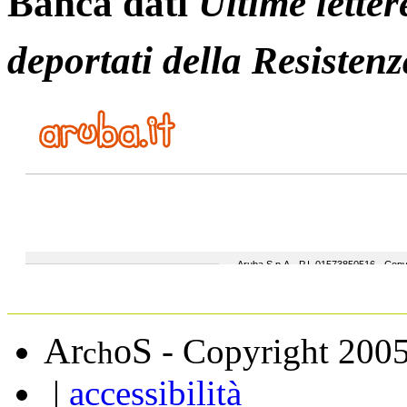
Banca dati
Ultime letter
deportati della Resistenz
A
S
r
o
- Copyright 200
ch
|
accessibilità