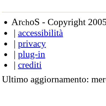
A
S
r
o
- Copyright 200
ch
|
accessibilità
|
privacy
|
plug-in
|
crediti
Ultimo aggiornamento: mer