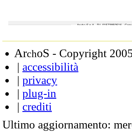
A
S
r
o
- Copyright 200
ch
|
accessibilità
|
privacy
|
plug-in
|
crediti
Ultimo aggiornamento: mer