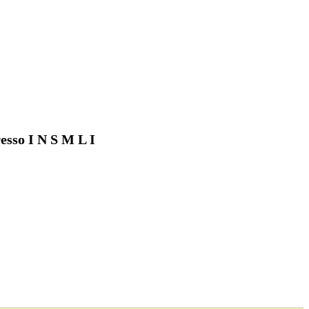
esso I N S M L I