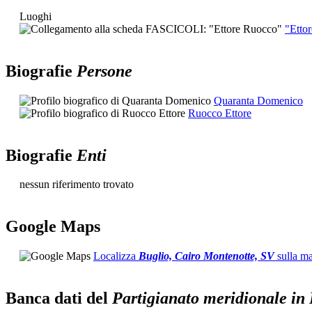
Luoghi
"Etto
Biografie
Persone
Quaranta Domenico
Ruocco Ettore
Biografie
Enti
nessun riferimento trovato
G
o
o
g
l
e
Maps
Localizza
Buglio, Cairo Montenotte, SV
sulla m
Banca dati del
Partigianato meridionale in