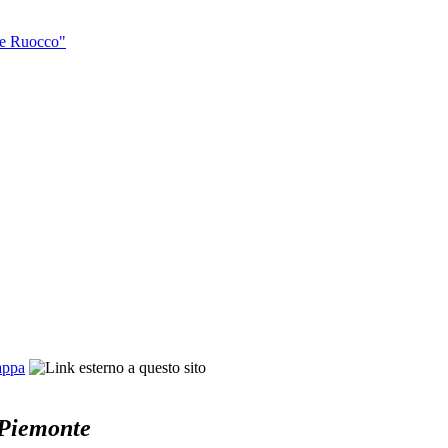
re Ruocco"
appa
 Piemonte