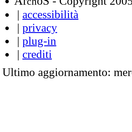
A
S
r
o
- Copyright 200
ch
|
accessibilità
|
privacy
|
plug-in
|
crediti
Ultimo aggiornamento: mer