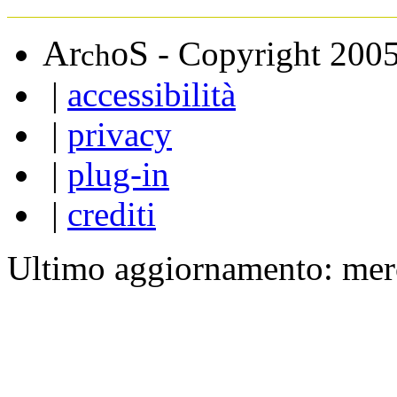
A
S
r
o
- Copyright 200
ch
|
accessibilità
|
privacy
|
plug-in
|
crediti
Ultimo aggiornamento: mer