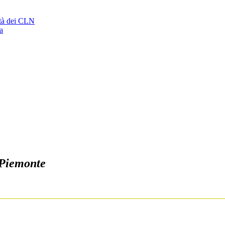
ità dei CLN
a
 Piemonte