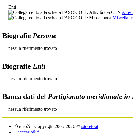
Enti
Attiv
Miscellane
Biografie
Persone
nessun riferimento trovato
Biografie
Enti
nessun riferimento trovato
Banca dati del
Partigianato meridionale in
nessun riferimento trovato
A
S
r
o
- Copyright 2005-2026 ©
istoreto.it
ch
|
accessibilità