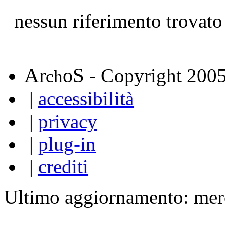
nessun riferimento trovato
A
S
r
o
- Copyright 200
ch
|
accessibilità
|
privacy
|
plug-in
|
crediti
Ultimo aggiornamento: mer