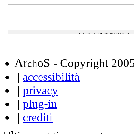
A
S
r
o
- Copyright 200
ch
|
accessibilità
|
privacy
|
plug-in
|
crediti