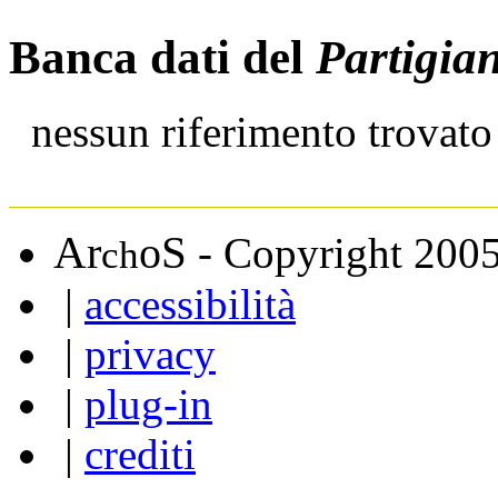
Banca dati del
Partigia
nessun riferimento trovato
A
S
r
o
- Copyright 200
ch
|
accessibilità
|
privacy
|
plug-in
|
crediti