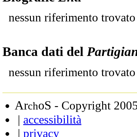
nessun riferimento trovato
Banca dati del
Partigia
nessun riferimento trovato
A
S
r
o
- Copyright 200
ch
|
accessibilità
|
privacy