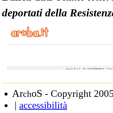
deportati della Resistenz
A
S
r
o
- Copyright 200
ch
|
accessibilità