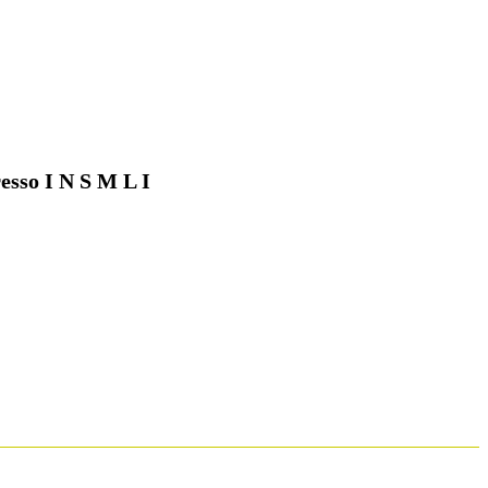
esso I N S M L I