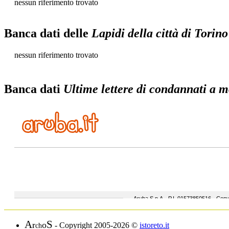
nessun riferimento trovato
Banca dati delle
Lapidi della città di Torino
nessun riferimento trovato
Banca dati
Ultime lettere di condannati a mo
A
S
r
o
- Copyright 2005-2026 ©
istoreto.it
ch