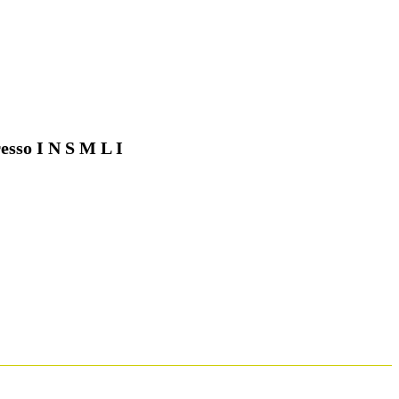
esso I N S M L I