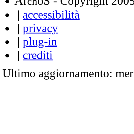
A
S
r
o
- Copyright 200
ch
|
accessibilità
|
privacy
|
plug-in
|
crediti
Ultimo aggiornamento: mer