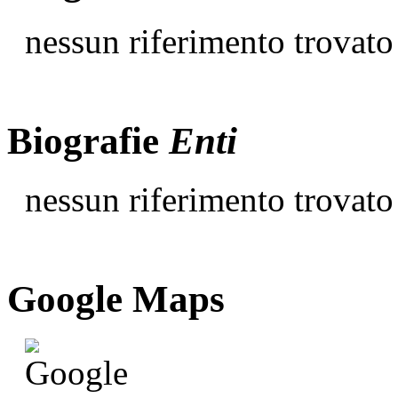
nessun riferimento trovato
Biografie
Enti
nessun riferimento trovato
G
o
o
g
l
e
Maps