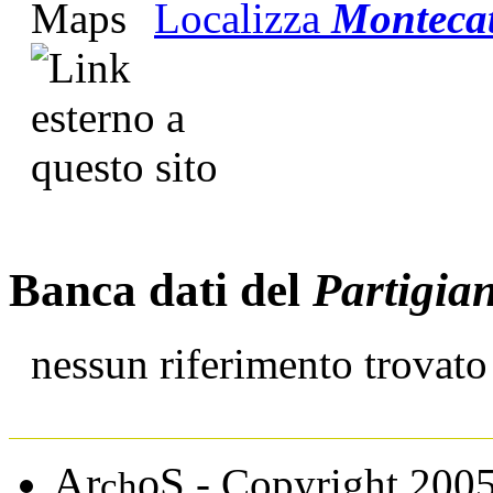
Localizza
Montecat
Banca dati del
Partigia
nessun riferimento trovato
A
S
r
o
- Copyright 200
ch