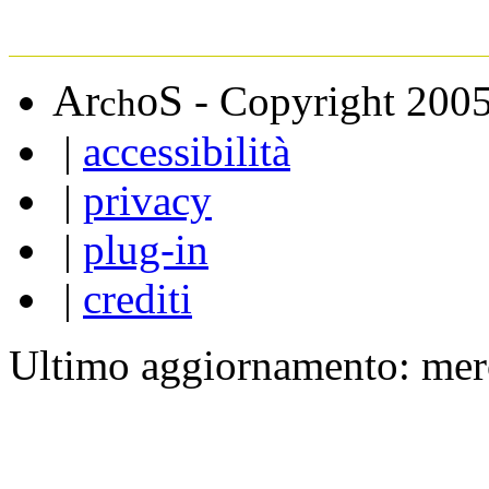
A
S
r
o
- Copyright 200
ch
|
accessibilità
|
privacy
|
plug-in
|
crediti
Ultimo aggiornamento: mer