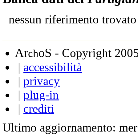
nessun riferimento trovato
A
S
r
o
- Copyright 200
ch
|
accessibilità
|
privacy
|
plug-in
|
crediti
Ultimo aggiornamento: mer