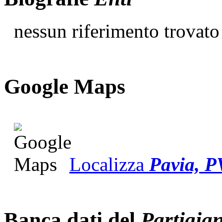
nessun riferimento trovato
G
o
o
g
l
e
Maps
Localizza
Pavia, 
Banca dati del
Partigia