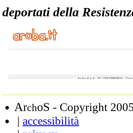
deportati della Resistenz
A
S
r
o
- Copyright 200
ch
|
accessibilità