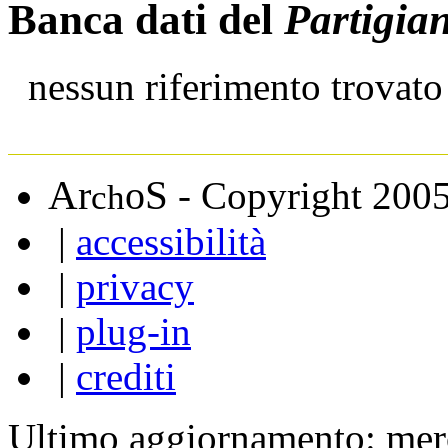
Banca dati del
Partigia
nessun riferimento trovato
A
S
r
o
- Copyright 200
ch
|
accessibilità
|
privacy
|
plug-in
|
crediti
Ultimo aggiornamento: mer