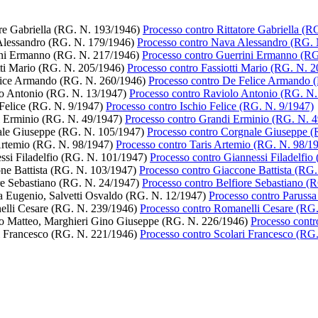
Processo contro Rittatore Gabriella (
Processo contro Nava Alessandro (RG. 
Processo contro Guerrini Ermanno (RG
Processo contro Fassiotti Mario (RG. N. 
Processo contro De Felice Armando 
Processo contro Raviolo Antonio (RG. N.
Processo contro Ischio Felice (RG. N. 9/1947)
Processo contro Grandi Erminio (RG. N. 
Processo contro Corgnale Giuseppe (
Processo contro Taris Artemio (RG. N. 98/1
Processo contro Giannessi Filadelfio
Processo contro Giaccone Battista (RG
Processo contro Belfiore Sebastiano (
Processo contro Parussa
Processo contro Romanelli Cesare (RG
Processo cont
Processo contro Scolari Francesco (RG