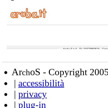
A
S
r
o
- Copyright 200
ch
|
accessibilità
|
privacy
|
plug-in