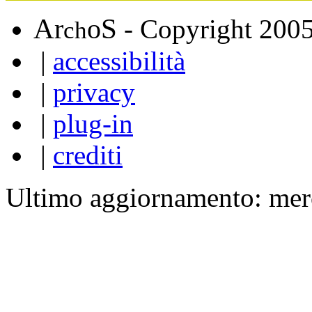
A
S
r
o
- Copyright 200
ch
|
accessibilità
|
privacy
|
plug-in
|
crediti
Ultimo aggiornamento: mer