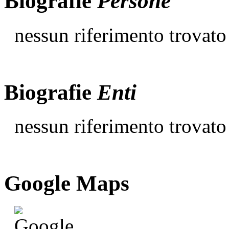
Biografie
Persone
nessun riferimento trovato
Biografie
Enti
nessun riferimento trovato
G
o
o
g
l
e
Maps