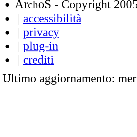
A
S
r
o
- Copyright 200
ch
|
accessibilità
|
privacy
|
plug-in
|
crediti
Ultimo aggiornamento: mer