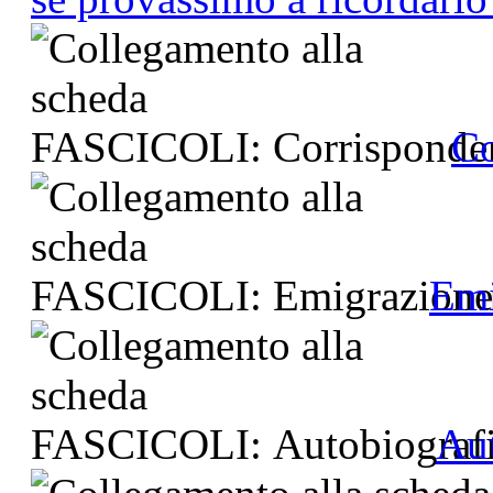
Co
Emi
Aut