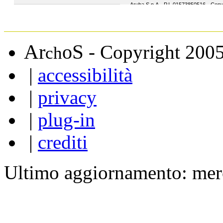
A
S
r
o
- Copyright 200
ch
|
accessibilità
|
privacy
|
plug-in
|
crediti
Ultimo aggiornamento: mer