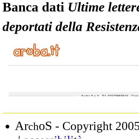
Banca dati
Ultime letter
deportati della Resistenz
A
S
r
o
- Copyright 200
ch