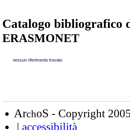
Catalogo bibliografico 
ERASMONET
A
S
r
o
- Copyright 200
ch
|
accessibilità