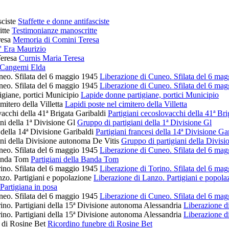
Staffette e donne antifasciste
Testimonianze manoscritte
Memoria di Comini Teresa
' Era Maurizio
Curnis Maria Teresa
Cangemi Elda
Liberazione di Cuneo. Sfilata del 6 ma
Liberazione di Cuneo. Sfilata del 6 ma
Lapide donne partigiane, portici Municipio
Lapidi poste nel cimitero della Villetta
Partigiani cecoslovacchi della 41ª Bri
Gruppo di partigiani della 1ª Divisione Gl
Partigiani francesi della 14ª Divisione Ga
Gruppo di partigiani della Divis
Liberazione di Cuneo. Sfilata del 6 ma
Partigiani della Banda Tom
Liberazione di Torino. Sfilata del 6 ma
Liberazione di Lanzo. Partigiani e popola
Partigiana in posa
Liberazione di Cuneo. Sfilata del 6 ma
Liberazione d
Liberazione d
Ricordino funebre di Rosine Bet