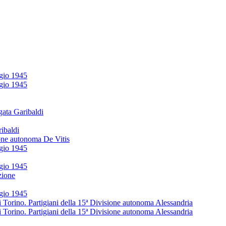
ggio 1945
ggio 1945
gata Garibaldi
ribaldi
ione autonoma De Vitis
ggio 1945
ggio 1945
zione
ggio 1945
i Torino. Partigiani della 15ª Divisione autonoma Alessandria
i Torino. Partigiani della 15ª Divisione autonoma Alessandria