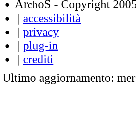
A
S
r
o
- Copyright 200
ch
|
accessibilità
|
privacy
|
plug-in
|
crediti
Ultimo aggiornamento: mer