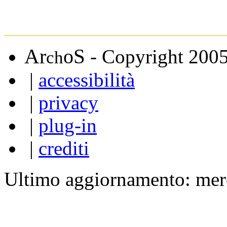
A
S
r
o
- Copyright 200
ch
|
accessibilità
|
privacy
|
plug-in
|
crediti
Ultimo aggiornamento: mer