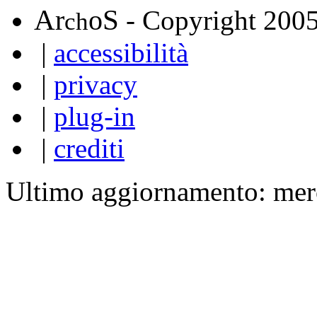
A
S
r
o
- Copyright 200
ch
|
accessibilità
|
privacy
|
plug-in
|
crediti
Ultimo aggiornamento: mer