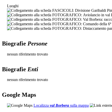
Luoghi
Biografie
Persone
nessun riferimento trovato
Biografie
Enti
nessun riferimento trovato
G
o
o
g
l
e
Maps
Localizza
val Borbera
sulla mappa