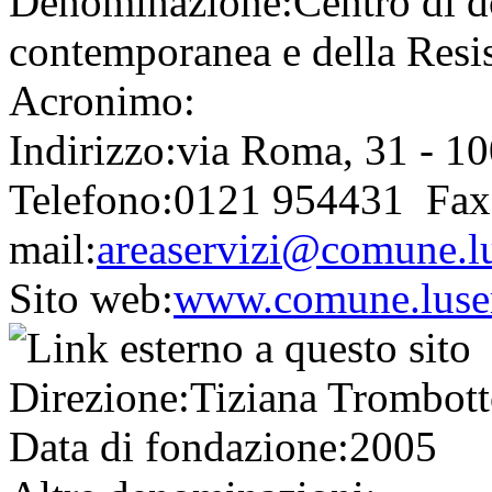
Denominazione:
Centro di d
contemporanea e della Resi
Acronimo:
Indirizzo:
via Roma, 31 - 1
Telefono:
0121 954431
Fax
mail:
areaservizi@comune.lu
Sito web:
www.comune.luser
Direzione:
Tiziana Trombot
Data di fondazione:
2005