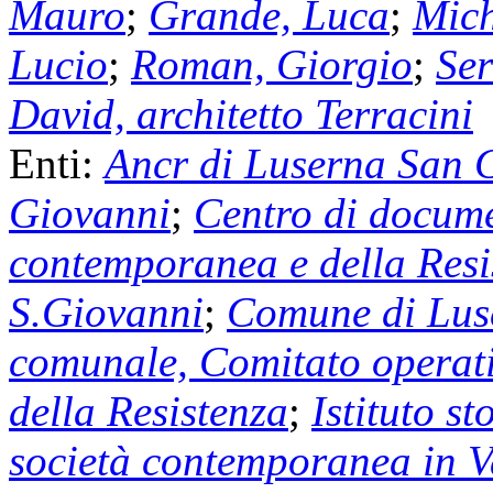
Mauro
;
Grande, Luca
;
Mich
Lucio
;
Roman, Giorgio
;
Ser
David, architetto Terracini
Enti:
Ancr di Luserna San 
Giovanni
;
Centro di docume
contemporanea e della Resi
S.Giovanni
;
Comune di Lus
comunale, Comitato operati
della Resistenza
;
Istituto st
società contemporanea in V