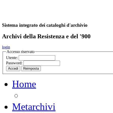
A
S
r
o
ch
Sistema integrato dei cataloghi d'archivio
Archivi della Resistenza e del '900
login
Accesso riservato
Utente:
Password:
Home
Metarchivi