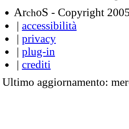
A
S
r
o
- Copyright 200
ch
|
accessibilità
|
privacy
|
plug-in
|
crediti
Ultimo aggiornamento: mer