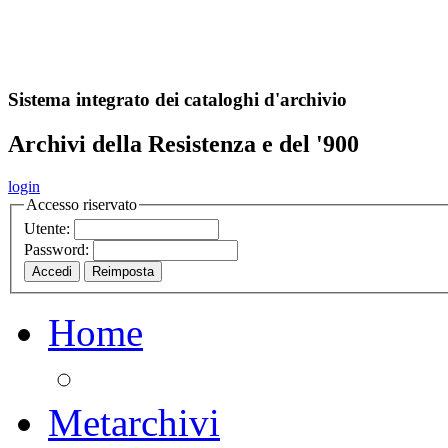
A
S
r
o
ch
Sistema integrato dei cataloghi d'archivio
Archivi della Resistenza e del '900
login
Accesso riservato
Utente:
Password:
Home
Metarchivi