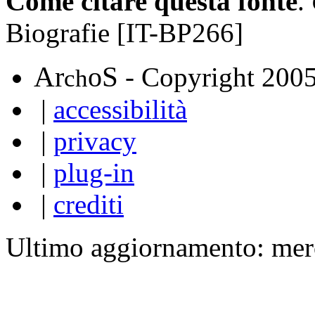
Come citare questa fonte
.
Biografie [IT-BP266]
A
S
r
o
- Copyright 200
ch
|
accessibilità
|
privacy
|
plug-in
|
crediti
Ultimo aggiornamento: mer