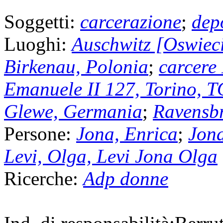
Soggetti:
carcerazione
;
dep
Luoghi:
Auschwitz [Oswiec
Birkenau, Polonia
;
carcere 
Emanuele II 127, Torino, T
Glewe, Germania
;
Ravensb
Persone:
Jona, Enrica
;
Jona
Levi, Olga, Levi Jona Olga
Ricerche:
Adp donne