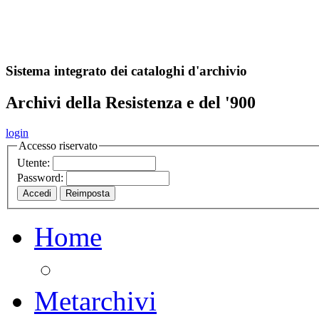
A
S
r
o
ch
Sistema integrato dei cataloghi d'archivio
Archivi della Resistenza e del '900
login
Accesso riservato
Utente:
Password:
Home
Metarchivi