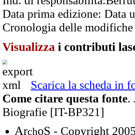
Ind. di responsabilità:
Berru
Data prima edizione:
Data u
Cronologia delle modifiche 
Visualizza
i contributi la
Scarica la scheda in
Come citare questa fonte
.
Biografie [IT-BP321]
A
S
r
o
- Copyright 200
ch