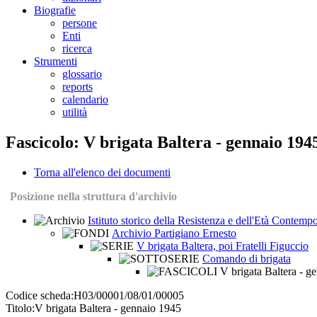
Biografie
persone
Enti
ricerca
Strumenti
glossario
reports
calendario
utilità
Fascicolo: V brigata Baltera - gennaio 194
Torna all'elenco dei documenti
Posizione nella struttura d'archivio
Istituto storico della Resistenza e dell'Età Contem
Archivio Partigiano Ernesto
V brigata Baltera, poi Fratelli Figuccio
Comando di brigata
V brigata Baltera - g
Codice scheda:
H03/00001/08/01/00005
Titolo:
V brigata Baltera - gennaio 1945