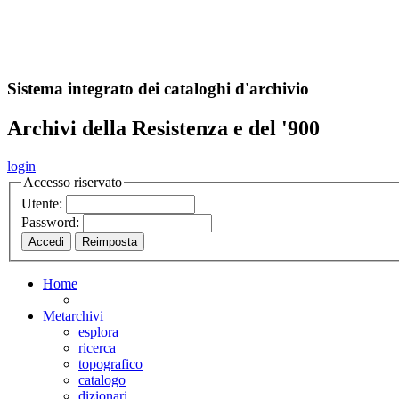
A
S
r
o
ch
Sistema integrato dei cataloghi d'archivio
Archivi della Resistenza e del '900
login
Accesso riservato
Utente:
Password:
Home
Metarchivi
esplora
ricerca
topografico
catalogo
dizionari