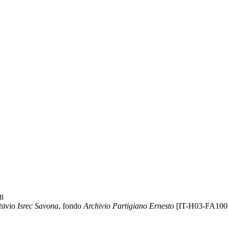
ti
hivio
Isrec Savona
, fondo
Archivio Partigiano Ernesto
[IT-H03-FA100