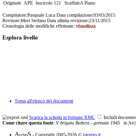
Originale
APE
fascicolo
121
Scaffale
A
Piano
Compilatore:
Pasquale Luca
Data compilazione:
03/03/2015
Revisore:
Mori Stefano
Data ultima revisione:
23/11/2015
Cronologia delle modifiche effettuate:
visualizza
Esplora livello
Torna all'elenco dei documenti
Scarica la scheda in formato XML
Includi documen
Come citare questa fonte
.
V brigata Baltera - gennaio 1945
in Arc
A
S
r
o
- Copyright 2005-2026 ©
istoreto.it
ch