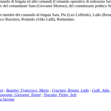
comando di brigata ed altri comandi (Comando operativo di sottozona Sa
iche del comandante Sam (Giovanni Moreno), del commissario politico Si
i sui membri del comando di brigata Sam, Pio (Leo Loffredo), Lallo (Re
co Bazzino), Rolando (Aldo Galli), Beniamino.
ni
;
Bazzino, Francesco, Mario
;
Cruciani, Renato, Lallo
;
Galli, Aldo
agogna, Giovanni, Nanni
;
Toscano, Pietro, Sele
na Savona