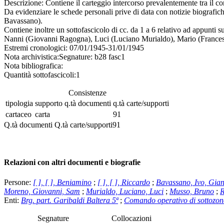
Descrizione:
Contiene il carteggio intercorso prevalentemente tra il 
Da evidenziare le schede personali prive di data con notizie biograf
Bavassano).
Contiene inoltre un sottofascicolo di cc. da 1 a 6 relativo ad appunt
Nanni (Giovanni Ragogna), Luci (Luciano Murialdo), Mario (Frances
Estremi cronologici:
07/01/1945-31/01/1945
Nota archivistica:
Segnature: b28 fasc1
Nota bibliografica:
Quantità sottofascicoli:
1
Consistenze
tipologia
supporto
q.tà documenti
q.tà carte/supporti
cartaceo
carta
91
Q.tà documenti
Q.tà carte/supporti
91
Relazioni con altri documenti e biografie
Persone:
[ ], [ ], Beniamino
;
[ ], [ ], Riccardo
;
Bavassano, Ivo, Gian
Moreno, Giovanni, Sam
;
Murialdo, Luciano, Luci
;
Musso, Bruno
;
R
Enti:
Brg. part. Garibaldi Baltera 5ª
;
Comando operativo di sottozo
Segnature
Collocazioni