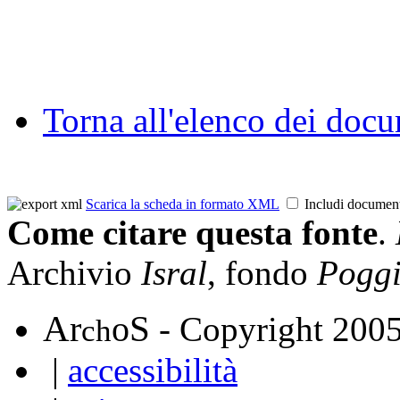
Torna all'elenco dei doc
Scarica la scheda in formato XML
Includi documen
Come citare questa fonte
.
Archivio
Isral
, fondo
Poggi
A
S
r
o
- Copyright 200
ch
|
accessibilità