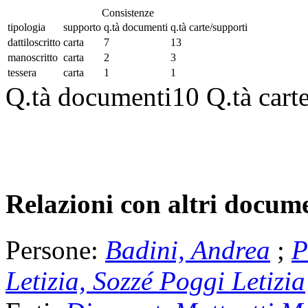
Consistenze
tipologia
supporto
q.tà documenti
q.tà carte/supporti
dattiloscritto
carta
7
13
manoscritto
carta
2
3
tessera
carta
1
1
Q.tà documenti
10
Q.tà cart
Relazioni con altri docume
Persone:
Badini, Andrea
;
P
Letizia, Sozzé Poggi Letizia