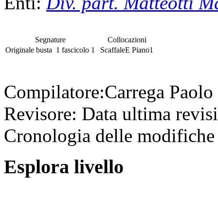
Enti:
Div. part. Matteotti 
Segnature
Collocazioni
Originale
busta
1
fascicolo
1
Scaffale
E
Piano
1
Compilatore:
Carrega Paolo
Revisore:
Data ultima revis
Cronologia delle modifiche 
Esplora livello