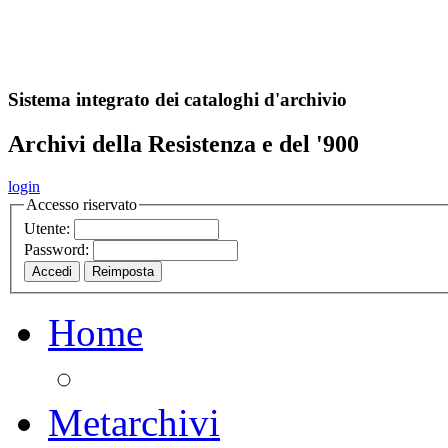
A
S
r
o
ch
Sistema integrato dei cataloghi d'archivio
Archivi della Resistenza e del '900
login
Accesso riservato
Utente:
Password:
Home
Metarchivi