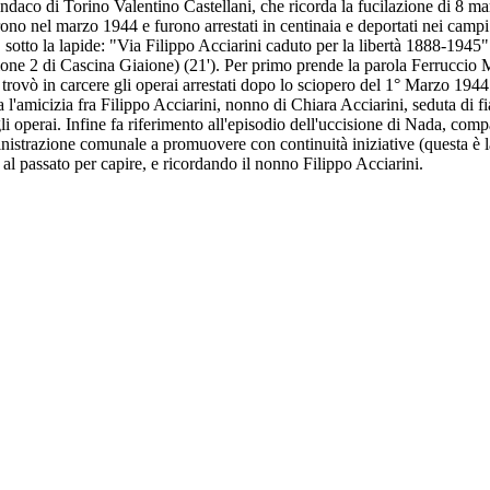
Sindaco di Torino Valentino Castellani, che ricorda la fucilazione di 8 mar
arono nel marzo 1944 e furono arrestati in centinaia e deportati nei campi 
 sotto la lapide: "Via Filippo Acciarini caduto per la libertà 1888-1945"
one 2 di Cascina Giaione) (21'). Per primo prende la parola Ferruccio M
trovò in carcere gli operai arrestati dopo lo sciopero del 1° Marzo 194
ita l'amicizia fra Filippo Acciarini, nonno di Chiara Acciarini, seduta di 
egli operai. Infine fa riferimento all'episodio dell'uccisione di Nada, c
istrazione comunale a promuovere con continuità iniziative (questa è la
i al passato per capire, e ricordando il nonno Filippo Acciarini.