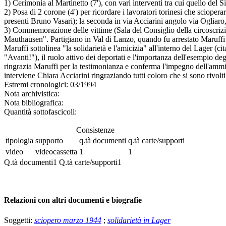
1) Cerimonia al Martinetto (7'), con vari interventi tra cui quello del 
2) Posa di 2 corone (4') per ricordare i lavoratori torinesi che scioper
presenti Bruno Vasari); la seconda in via Acciarini angolo via Ogliaro,
3) Commemorazione delle vittime (Sala del Consiglio della circoscrizi
Mauthausen". Partigiano in Val di Lanzo, quando fu arrestato Maruffi 
Maruffi sottolinea "la solidarietà e l'amicizia" all'interno del Lager (c
"Avanti!"), il ruolo attivo dei deportati e l'importanza dell'esempio d
ringrazia Maruffi per la testimonianza e conferma l'impegno dell'ammin
interviene Chiara Acciarini ringraziando tutti coloro che si sono rivolt
Estremi cronologici:
03/1994
Nota archivistica:
Nota bibliografica:
Quantità sottofascicoli:
Consistenze
tipologia
supporto
q.tà documenti
q.tà carte/supporti
video
videocassetta
1
1
Q.tà documenti
1
Q.tà carte/supporti
1
Relazioni con altri documenti e biografie
Soggetti:
sciopero marzo 1944
;
solidarietà in Lager