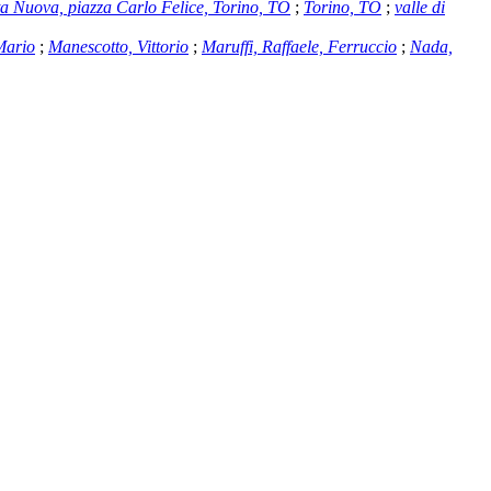
ta Nuova, piazza Carlo Felice, Torino, TO
;
Torino, TO
;
valle di
Mario
;
Manescotto, Vittorio
;
Maruffi, Raffaele, Ferruccio
;
Nada,