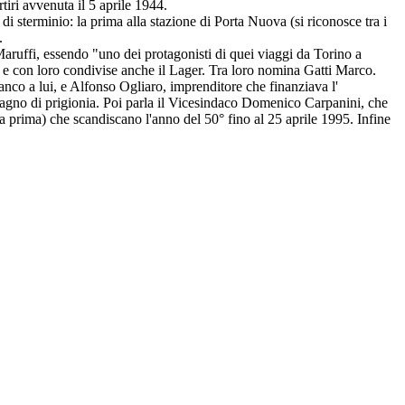
tiri avvenuta il 5 aprile 1944.
di sterminio: la prima alla stazione di Porta Nuova (si riconosce tra i
.
aruffi, essendo "uno dei protagonisti di quei viaggi da Torino a
4 e con loro condivise anche il Lager. Tra loro nomina Gatti Marco.
fianco a lui, e Alfonso Ogliaro, imprenditore che finanziava l'
ompagno di prigionia. Poi parla il Vicesindaco Domenico Carpanini, che
 prima) che scandiscano l'anno del 50° fino al 25 aprile 1995. Infine