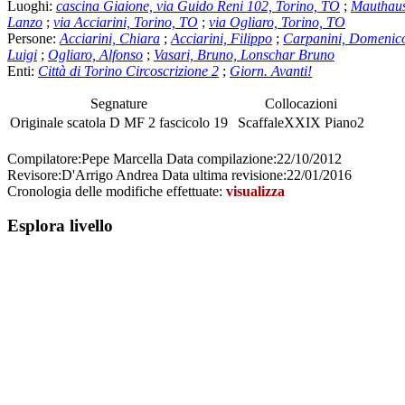
Luoghi:
cascina Giaione, via Guido Reni 102, Torino, TO
;
Mauthaus
Lanzo
;
via Acciarini, Torino, TO
;
via Ogliaro, Torino, TO
Persone:
Acciarini, Chiara
;
Acciarini, Filippo
;
Carpanini, Domenic
Luigi
;
Ogliaro, Alfonso
;
Vasari, Bruno, Lonschar Bruno
Enti:
Città di Torino Circoscrizione 2
;
Giorn. Avanti!
Segnature
Collocazioni
Originale
scatola
D MF 2
fascicolo
19
Scaffale
XXIX
Piano
2
Compilatore:
Pepe Marcella
Data compilazione:
22/10/2012
Revisore:
D'Arrigo Andrea
Data ultima revisione:
22/01/2016
Cronologia delle modifiche effettuate:
visualizza
Esplora livello