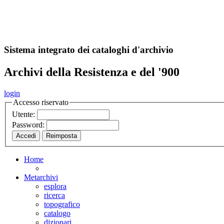
A
S
r
o
ch
Sistema integrato dei cataloghi d'archivio
Archivi della Resistenza e del '900
login
Accesso riservato
Utente:
Password:
Home
Metarchivi
esplora
ricerca
topografico
catalogo
dizionari