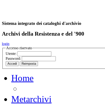
A
S
r
o
ch
Sistema integrato dei cataloghi d'archivio
Archivi della Resistenza e del '900
login
Accesso riservato
Utente:
Password:
Home
Metarchivi