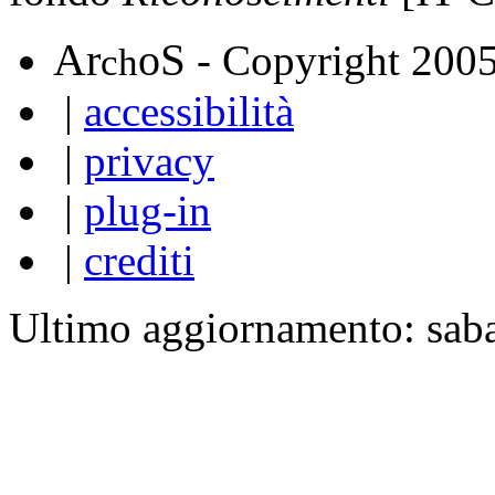
A
S
r
o
- Copyright 200
ch
|
accessibilità
|
privacy
|
plug-in
|
crediti
Ultimo aggiornamento: sab